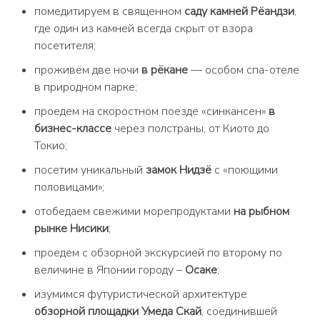
помедитируем в священном
саду камней Рёандзи
,
где один из камней всегда скрыт от взора
посетителя;
проживём две ночи
в рёкане
— особом спа-отеле
в природном парке;
проедем на скоростном поезде «синкансен»
в
бизнес-классе
через полстраны, от Киото до
Токио;
посетим уникальный
замок Нидзё
с «поющими
половицами»;
отобедаем свежими морепродуктами
на рыбном
рынке Нисики
;
проедем с обзорной экскурcией по второму по
величине в Японии городу –
Осаке
;
изумимся футуристической архитектуре
обзорной площадки Умеда Скай
, соединившей