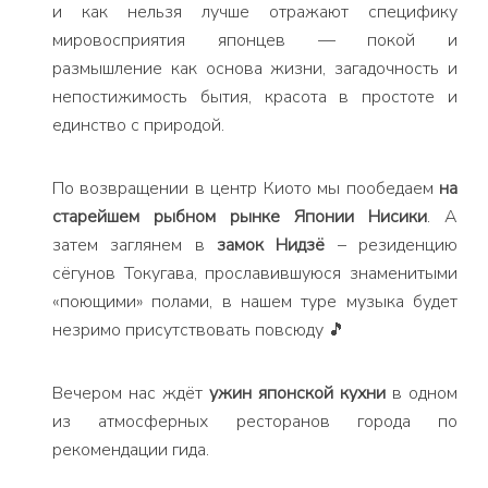
и как нельзя лучше отражают специфику
мировосприятия японцев — покой и
размышление как основа жизни, загадочность и
непостижимость бытия, красота в простоте и
единство с природой.
По возвращении в центр Киото мы пообедаем
на
старейшем рыбном рынке Японии Нисики
. А
затем заглянем в
замок Нидзё
– резиденцию
сёгунов Токугава, прославившуюся знаменитыми
«поющими» полами, в нашем туре музыка будет
незримо присутствовать повсюду 🎵
Вечером нас ждёт
ужин японской кухни
в одном
из атмосферных ресторанов города по
рекомендации гида.