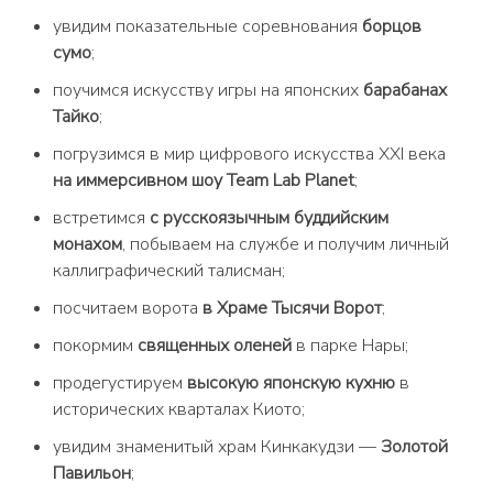
увидим показательные соревнования
борцов
сумо
;
поучимся искусству игры на японских
барабанах
Тайко
;
погрузимся в мир цифрового искусства XXI века
на иммерсивном шоу Team Lab Planet
;
встретимся
с русскоязычным буддийским
монахом
, побываем на службе и получим личный
каллиграфический талисман;
посчитаем ворота
в Храме Тысячи Ворот
;
покормим
священных оленей
в парке Нары;
продегустируем
высокую японскую кухню
в
исторических кварталах Киото;
увидим знаменитый храм Кинкакудзи —
Золотой
Павильон
;