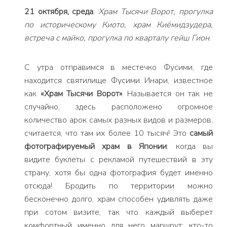
21 октября, среда
.
Храм Тысячи Ворот, прогулка
по историческому Киото, храм Киёмидзудера,
встреча с майко, прогулка по кварталу гейш Гион
.
С утра отправимся в местечко Фусими, где
находится святилище Фусими Инари, известное
как
«Храм Тысячи Ворот»
. Называется он так не
случайно, здесь расположено огромное
количество арок самых разных видов и размеров,
считается, что там их более 10 тысяч! Это
самый
фотографируемый храм в Японии
: когда вы
видите буклеты с рекламой путешествий в эту
страну, хотя бы одна фотография будет именно
отсюда! Бродить по территории можно
бесконечно долго, храм способен удивлять даже
при сотом визите, так что каждый выберет
комфортный именно для него маршрут: кто-то