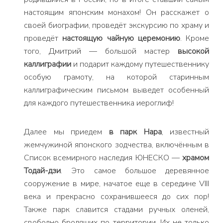
настоящим японским монахом! Он расскажет о
своей биографии, проведёт экскурсию по храму и
проведёт
настоящую чайную церемонию
. Кроме
того, Дмитрий — большой мастер
высокой
каллиграфии
и подарит каждому путешественнику
особую грамоту, на которой старинным
каллиграфическим письмом выведет особенный
для каждого путешественника иероглиф!
Далее мы приедем
в парк Нара
, известный
жемчужиной японского зодчества, включённым в
Список всемирного наследия ЮНЕСКО —
храмом
Тодай-дзи
. Это самое большое деревянное
сооружение в мире, начатое еще в середине VIII
века и прекрасно сохранившееся до сих пор!
Также парк славится стадами ручных оленей,
свободно бродящих по территории. Их не только