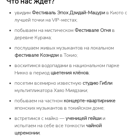
Что нас ждёт?
увидим
Фестиваль Эпох Дзидай-Мацури
в Киото с
лучшей точки на VIP-местах;
побываем на мистическом
Фестивале Огня
в
деревне Курама;
послушаем живых музыкантов на локальном
фестивале Коэндзи
в Токио;
восхитимся водопадами в национальном парке
Никко в период
цветения клёнов
;
посетим всемирно известную
студию Гибли
мультипликатора Хаяо Миядзаки;
побываем на частном
концерте-квартирнике
японских музыкантов в токийском доме;
встретимся с майко —
ученицей гейши
и
испытаем на себе все тонкости
чайной
церемонии
;