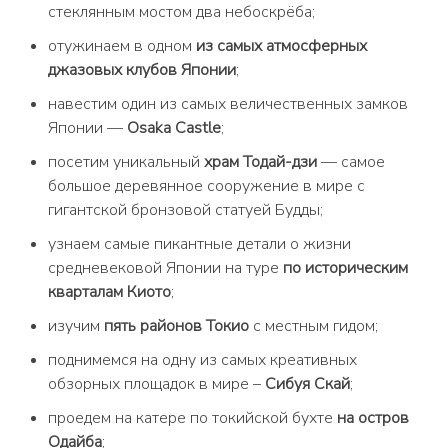
стеклянным мостом два небоскрёба;
отужинаем в одном
из самых атмосферных
джазовых клубов Японии
;
навестим один из самых величественных замков
Японии —
Osaka Castle
;
посетим уникальный
храм Тодай-дзи
— самое
большое деревянное сооружение в мире с
гигантской бронзовой статуей Будды;
узнаем самые пикантные детали о жизни
средневековой Японии на туре
по историческим
кварталам Киото
;
изучим
пять районов Токио
с местным гидом;
поднимемся на одну из самых креативных
обзорных площадок в мире –
Сибуя Скай
;
проедем на катере по токийской бухте
на остров
Одайба
;