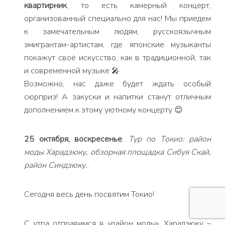
квартирник
, то есть камерный концерт,
организованный специально для нас! Мы приедем
к замечательным людям, русскоязычным
эмигрантам-артистам, где японские музыканты
покажут своё искусство, как в традиционной, так
и современной музыке 🎤
Возможно, нас даже будет ждать особый
сюрприз! А закуски и напитки станут отличным
дополнением к этому уютному концерту 😊
25 октября, воскресенье
.
Тур по Токио: район
моды Харадзюку, обзорная площадка Сибуя Скай,
район Синдзюку.
.
Сегодня весь день посвятим Токио!
С утра отправимся в «район моды», Харадзюку –