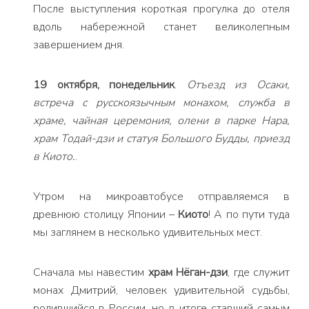
После выступления короткая прогулка до отеля
вдоль набережной станет великолепным
завершением дня.
19 октября, понедельник
.
Отъезд из Осаки,
встреча с русскоязычным монахом, служба в
храме, чайная церемония, олени в парке Нара,
храм Тодай-дзи и статуя Большого Будды, приезд
в Киото.
.
Утром на микроавтобусе отправляемся в
древнюю столицу Японии –
Киото
! А по пути туда
мы заглянем в несколько удивительных мест.
Сначала мы навестим
храм Нёган-дзи
, где служит
монах Дмитрий, человек удивительной судьбы,
родившийся в России, но в итоге ставший самым