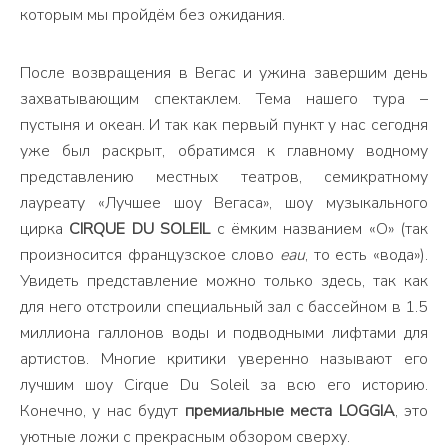
которым мы пройдём без ожидания.
После возвращения в Вегас и ужина завершим день
захватывающим спектаклем. Тема нашего тура –
пустыня и океан. И так как первый пункт у нас сегодня
уже был раскрыт, обратимся к главному водному
представлению местных театров, семикратному
лауреату «Лучшее шоу Вегаса», шоу музыкального
цирка
CIRQUE DU SOLEIL
с ёмким названием «О» (так
произносится французское слово
eau
, то есть «вода»).
Увидеть представление можно только здесь, так как
для него отстроили специальный зал с бассейном в 1.5
миллиона галлонов воды и подводными лифтами для
артистов. Многие критики уверенно называют его
лучшим шоу Cirque Du Soleil за всю его историю.
Конечно, у нас будут
премиальные места LOGGIA
, это
уютные ложи с прекрасным обзором сверху.