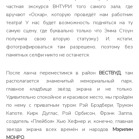
частная экскурся ВНТУРИ того самого зала, где
вручают «Оскар», которую проведёт нам работник
театра! У нас будет возможность подняться на ту
самую сцену, где буквально только что Эмма Стоун
получила свою вторую статуэку:) И, кстати,
фотографироваться там разрешено, поэтому без
памятных селфи никто не останется.
После ланча переместимся в район
ВЕСТВУД
, там
располагается знаменитый мемориальный парк,
главное кладбище звёзд экрана и не только.
Удивительно спокойное и красивое место, мы пройдём
по нему с приватным туром: Рэй Брэдбери, Трумэн
Капоте, Кирк Дуглас, Рой Орбисон, Фрэнк Заппа,
создатель «Плейбоя» Хью Хефнер и, конечно, главная
звезда экрана всех времён и народов
Мэрилин
МОНРО
.