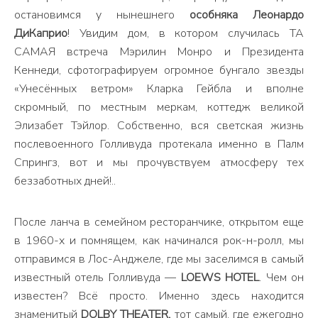
остановимся у нынешнего
особняка Леонардо
ДиКаприо
! Увидим дом, в котором случилась ТА
САМАЯ встреча Мэрилин Монро и Президента
Кеннеди, сфотографируем огромное бунгало звезды
«Унесённых ветром» Кларка Гейбла и вполне
скромный, по местным меркам, коттедж великой
Элизабет Тэйлор. Собственно, вся светская жизнь
послевоенного Голливуда протекала именно в Палм
Спрингз, вот и мы прочувствуем атмосферу тех
беззаботных дней!..
После ланча в семейном ресторанчике, открытом еще
в 1960-х и помнящем, как начинался рок-н-ролл, мы
отправимся в Лос-Анджеле, где мы заселимся в самый
известный отель Голливуда —
LOEWS HOTEL
. Чем он
известен? Всё просто. Именно здесь находится
знаменитый
DOLBY THEATER,
тот самый, где ежегодно