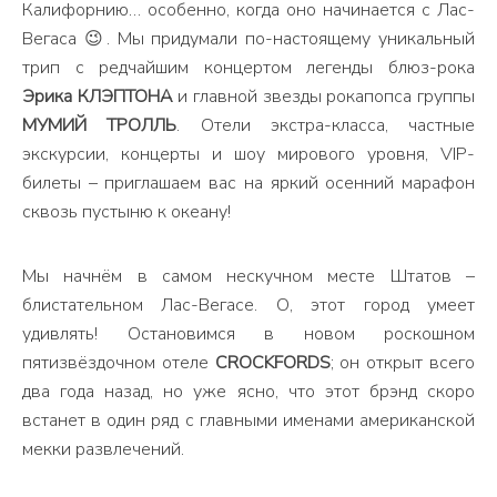
Калифорнию… особенно, когда оно начинается с Лас-
Вегаса 😉. Мы придумали по-настоящему уникальный
трип с редчайшим концертом легенды блюз-рока
Эрика КЛЭПТОНА
и главной звезды рокапопса группы
МУМИЙ ТРОЛЛЬ
. Отели экстра-класса, частные
экскурсии, концерты и шоу мирового уровня, VIP-
билеты – приглашаем вас на яркий осенний марафон
сквозь пустыню к океану!
Мы начнём в самом нескучном месте Штатов –
блистательном Лас-Вегасе. О, этот город умеет
удивлять! Остановимся в новом роскошном
пятизвёздочном отеле
CROCKFORDS
; он открыт всего
два года назад, но уже ясно, что этот брэнд скоро
встанет в один ряд с главными именами американской
мекки развлечений.