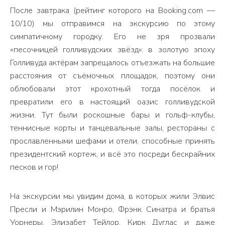
После завтрака (рейтинг которого на Booking.com —
10/10) мы отправимся на экскурсию по этому
симпатичному городку. Его не зря прозвали
«песочницей голливудских звёзд»: в золотую эпоху
Голливуда актёрам запрещалось отъезжать на большие
расстояния от съёмочных площадок, поэтому они
облюбовали этот крохотный тогда посёлок и
превратили его в настоящий оазис голливудской
жизни. Тут были роскошные бары и гольф-клубы,
теннисные корты и танцевальные залы, рестораны с
прославленными шефами и отели, способные принять
президентский кортеж, и всё это посреди бескрайних
песков и гор!
На экскурсии мы увидим дома, в которых жили Элвис
Пресли и Мэрилин Монро, Фрэнк Синатра и братья
Уорнеры, Элизабет Тейлор, Кирк Дуглас и даже