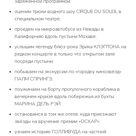
заряженной программой;
оценим трюки водного шоу CIRQUE DU SOLEIL в
специальном театре;
проедем на микроавтобусе из Невады в
Калифорнию вдоль пустыни Мохаве;
услышим легенду блюз-рока Эрика КЛЭПТОНА на
редком концерте в только что открытом зале
посреди пустыни;
побываем на экскурсии по «городку кинозвёзд»
ПАЛМ СПРИНГЗ;
поужинаем на борту прогулочного кораблика в
вечернем круизе вдоль побережья из бухты
МАРИНА ДЕЛЬ РЭЙ;
остановимся в том же отеле, куда приезжают
звёзды на вручение премии «ОСКАР»;
узнаем историю ГОЛЛИВУДА на частной